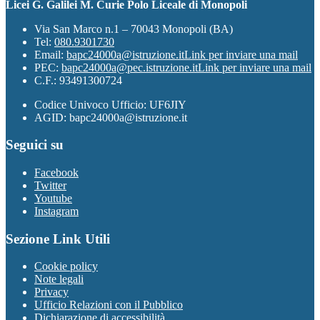
Licei G. Galilei M. Curie Polo Liceale di Monopoli
Via San Marco n.1 – 70043 Monopoli (BA)
Tel:
080.9301730
Email:
bapc24000a@istruzione.it
Link per inviare una mail
PEC:
bapc24000a@pec.istruzione.it
Link per inviare una mail
C.F.: 93491300724
Codice Univoco Ufficio: UF6JIY
AGID: bapc24000a@istruzione.it
Seguici su
Facebook
Twitter
Youtube
Instagram
Sezione Link Utili
Cookie policy
Note legali
Privacy
Ufficio Relazioni con il Pubblico
Dichiarazione di accessibilità