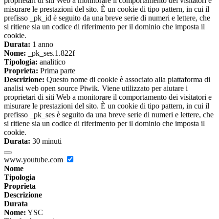
proprietari di siti Web a monitorare il comportamento dei visitatori e
misurare le prestazioni del sito. È un cookie di tipo pattern, in cui il
prefisso _pk_id è seguito da una breve serie di numeri e lettere, che
si ritiene sia un codice di riferimento per il dominio che imposta il
cookie.
Durata:
1 anno
Nome:
_pk_ses.1.822f
Tipologia:
analitico
Proprieta:
Prima parte
Descrizione:
Questo nome di cookie è associato alla piattaforma di
analisi web open source Piwik. Viene utilizzato per aiutare i
proprietari di siti Web a monitorare il comportamento dei visitatori e
misurare le prestazioni del sito. È un cookie di tipo pattern, in cui il
prefisso _pk_ses è seguito da una breve serie di numeri e lettere, che
si ritiene sia un codice di riferimento per il dominio che imposta il
cookie.
Durata:
30 minuti
www.youtube.com
Nome
Tipologia
Proprieta
Descrizione
Durata
Nome:
YSC