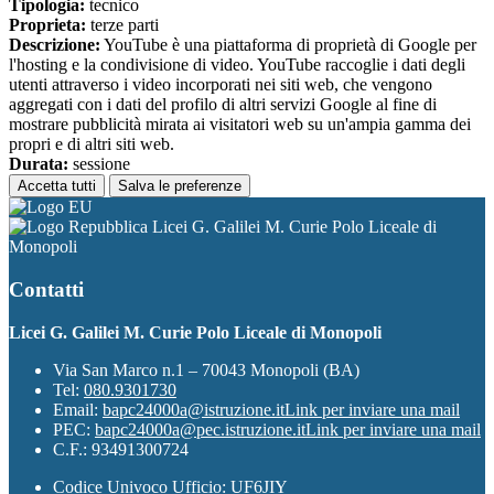
Tipologia:
tecnico
Proprieta:
terze parti
Descrizione:
YouTube è una piattaforma di proprietà di Google per
l'hosting e la condivisione di video. YouTube raccoglie i dati degli
utenti attraverso i video incorporati nei siti web, che vengono
aggregati con i dati del profilo di altri servizi Google al fine di
mostrare pubblicità mirata ai visitatori web su un'ampia gamma dei
propri e di altri siti web.
Durata:
sessione
Accetta tutti
Salva le preferenze
Licei G. Galilei M. Curie Polo Liceale di
Monopoli
Contatti
Licei G. Galilei M. Curie Polo Liceale di Monopoli
Via San Marco n.1 – 70043 Monopoli (BA)
Tel:
080.9301730
Email:
bapc24000a@istruzione.it
Link per inviare una mail
PEC:
bapc24000a@pec.istruzione.it
Link per inviare una mail
C.F.: 93491300724
Codice Univoco Ufficio: UF6JIY