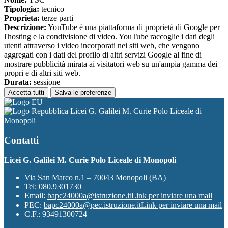
Tipologia:
tecnico
Proprieta:
terze parti
Descrizione:
YouTube è una piattaforma di proprietà di Google per
l'hosting e la condivisione di video. YouTube raccoglie i dati degli
utenti attraverso i video incorporati nei siti web, che vengono
aggregati con i dati del profilo di altri servizi Google al fine di
mostrare pubblicità mirata ai visitatori web su un'ampia gamma dei
propri e di altri siti web.
Durata:
sessione
Accetta tutti
Salva le preferenze
Licei G. Galilei M. Curie Polo Liceale di
Monopoli
Contatti
Licei G. Galilei M. Curie Polo Liceale di Monopoli
Via San Marco n.1 – 70043 Monopoli (BA)
Tel:
080.9301730
Email:
bapc24000a@istruzione.it
Link per inviare una mail
PEC:
bapc24000a@pec.istruzione.it
Link per inviare una mail
C.F.: 93491300724