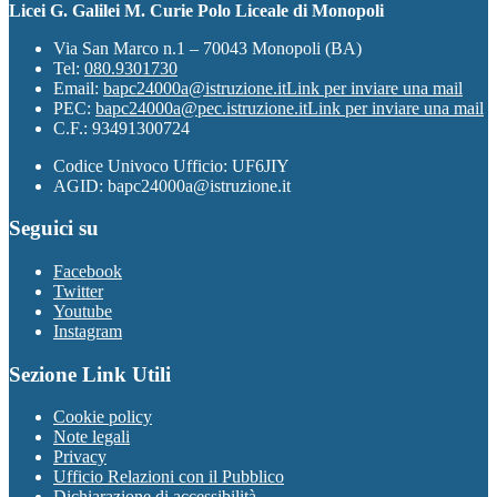
Licei G. Galilei M. Curie Polo Liceale di Monopoli
Via San Marco n.1 – 70043 Monopoli (BA)
Tel:
080.9301730
Email:
bapc24000a@istruzione.it
Link per inviare una mail
PEC:
bapc24000a@pec.istruzione.it
Link per inviare una mail
C.F.: 93491300724
Codice Univoco Ufficio: UF6JIY
AGID: bapc24000a@istruzione.it
Seguici su
Facebook
Twitter
Youtube
Instagram
Sezione Link Utili
Cookie policy
Note legali
Privacy
Ufficio Relazioni con il Pubblico
Dichiarazione di accessibilità