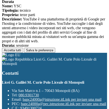
Durata
Nome:
YSC
Tipologia:
tecnico
Proprieta:
terze parti
Descrizione:
YouTube è una piattaforma di proprietà di Google per
l'hosting e la condivisione di video. YouTube raccoglie i dati degli
utenti attraverso i video incorporati nei siti web, che vengono
aggregati con i dati del profilo di altri servizi Google al fine di
mostrare pubblicità mirata ai visitatori web su un'ampia gamma dei
propri e di altri siti web.
Durata:
sessione
Accetta tutti
Salva le preferenze
Licei G. Galilei M. Curie Polo Liceale di
Monopoli
Contatti
Licei G. Galilei M. Curie Polo Liceale di Monopoli
Via San Marco n.1 – 70043 Monopoli (BA)
Tel:
080.9301730
Email:
bapc24000a@istruzione.it
Link per inviare una mail
PEC:
bapc24000a@pec.istruzione.it
Link per inviare una mail
C.F.: 93491300724