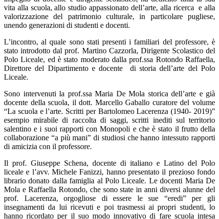
vita alla scuola, allo studio appassionato dell’arte, alla ricerca e alla
valorizzazione del patrimonio culturale, in particolare pugliese,
unendo generazioni di studenti e docenti.
L’incontro, al quale sono stati presenti i familiari del professore, è
stato introdotto dal prof. Martino Cazzorla, Dirigente Scolastico del
Polo Liceale, ed è stato moderato dalla prof.ssa Rotondo Raffaella,
Direttore del Dipartimento e docente di storia dell’arte del Polo
Liceale.
Sono intervenuti la prof.ssa Maria De Mola storica dell’arte e già
docente della scuola, il dott. Marcello Gaballo curatore del volume
“La scuola e l’arte. Scritti per Bartolomeo Lacerenza (1940- 2019)”
esempio mirabile di raccolta di saggi, scritti inediti sul territorio
salentino e i suoi rapporti con Monopoli e che è stato il frutto della
collaborazione “a più mani” di studiosi che hanno intessuto rapporti
di amicizia con il professore.
Il prof. Giuseppe Schena, docente di italiano e Latino del Polo
liceale e l’avv. Michele Fanizzi, hanno presentato il prezioso fondo
librario donato dalla famiglia al Polo Liceale. Le docenti Maria De
Mola e Raffaella Rotondo, che sono state in anni diversi alunne del
prof. Lacerenza, orgogliose di essere le sue “eredi” per gli
insegnamenti da lui ricevuti e poi trasmessi ai propri studenti, lo
hanno ricordato per il suo modo innovativo di fare scuola intesa