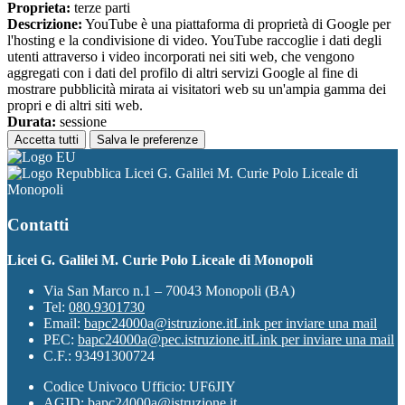
Proprieta:
terze parti
Descrizione:
YouTube è una piattaforma di proprietà di Google per
l'hosting e la condivisione di video. YouTube raccoglie i dati degli
utenti attraverso i video incorporati nei siti web, che vengono
aggregati con i dati del profilo di altri servizi Google al fine di
mostrare pubblicità mirata ai visitatori web su un'ampia gamma dei
propri e di altri siti web.
Durata:
sessione
Accetta tutti
Salva le preferenze
Licei G. Galilei M. Curie Polo Liceale di
Monopoli
Contatti
Licei G. Galilei M. Curie Polo Liceale di Monopoli
Via San Marco n.1 – 70043 Monopoli (BA)
Tel:
080.9301730
Email:
bapc24000a@istruzione.it
Link per inviare una mail
PEC:
bapc24000a@pec.istruzione.it
Link per inviare una mail
C.F.: 93491300724
Codice Univoco Ufficio: UF6JIY
AGID: bapc24000a@istruzione.it