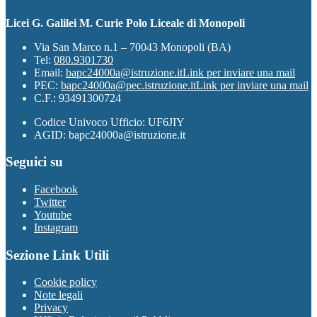
Licei G. Galilei M. Curie Polo Liceale di Monopoli
Via San Marco n.1 – 70043 Monopoli (BA)
Tel:
080.9301730
Email:
bapc24000a@istruzione.it
Link per inviare una mail
PEC:
bapc24000a@pec.istruzione.it
Link per inviare una mail
C.F.: 93491300724
Codice Univoco Ufficio: UF6JIY
AGID: bapc24000a@istruzione.it
Seguici su
Facebook
Twitter
Youtube
Instagram
Sezione Link Utili
Cookie policy
Note legali
Privacy