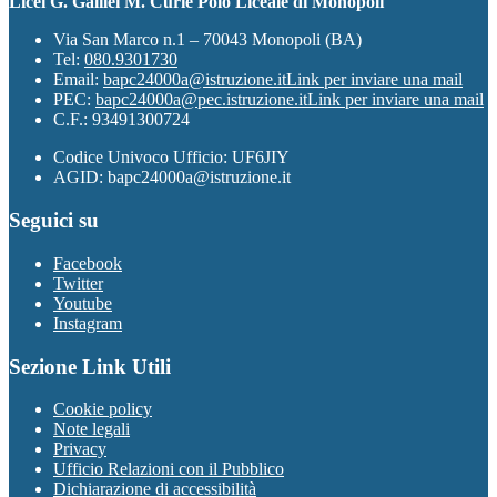
Licei G. Galilei M. Curie Polo Liceale di Monopoli
Via San Marco n.1 – 70043 Monopoli (BA)
Tel:
080.9301730
Email:
bapc24000a@istruzione.it
Link per inviare una mail
PEC:
bapc24000a@pec.istruzione.it
Link per inviare una mail
C.F.: 93491300724
Codice Univoco Ufficio: UF6JIY
AGID: bapc24000a@istruzione.it
Seguici su
Facebook
Twitter
Youtube
Instagram
Sezione Link Utili
Cookie policy
Note legali
Privacy
Ufficio Relazioni con il Pubblico
Dichiarazione di accessibilità