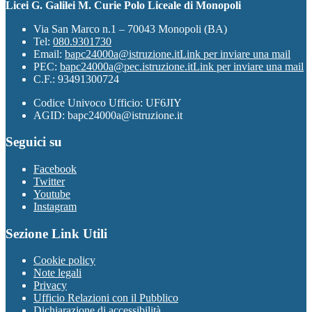
Licei G. Galilei M. Curie Polo Liceale di Monopoli
Via San Marco n.1 – 70043 Monopoli (BA)
Tel:
080.9301730
Email:
bapc24000a@istruzione.it
Link per inviare una mail
PEC:
bapc24000a@pec.istruzione.it
Link per inviare una mail
C.F.: 93491300724
Codice Univoco Ufficio: UF6JIY
AGID: bapc24000a@istruzione.it
Seguici su
Facebook
Twitter
Youtube
Instagram
Sezione Link Utili
Cookie policy
Note legali
Privacy
Ufficio Relazioni con il Pubblico
Dichiarazione di accessibilità