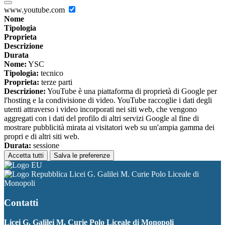
www.youtube.com
Nome
Tipologia
Proprieta
Descrizione
Durata
Nome:
YSC
Tipologia:
tecnico
Proprieta:
terze parti
Descrizione:
YouTube è una piattaforma di proprietà di Google per
l'hosting e la condivisione di video. YouTube raccoglie i dati degli
utenti attraverso i video incorporati nei siti web, che vengono
aggregati con i dati del profilo di altri servizi Google al fine di
mostrare pubblicità mirata ai visitatori web su un'ampia gamma dei
propri e di altri siti web.
Durata:
sessione
Accetta tutti
Salva le preferenze
Licei G. Galilei M. Curie Polo Liceale di
Monopoli
Contatti
Licei G. Galilei M. Curie Polo Liceale di Monopoli