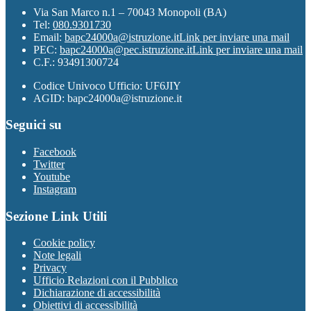
Via San Marco n.1 – 70043 Monopoli (BA)
Tel:
080.9301730
Email:
bapc24000a@istruzione.it
Link per inviare una mail
PEC:
bapc24000a@pec.istruzione.it
Link per inviare una mail
C.F.: 93491300724
Codice Univoco Ufficio: UF6JIY
AGID: bapc24000a@istruzione.it
Seguici su
Facebook
Twitter
Youtube
Instagram
Sezione Link Utili
Cookie policy
Note legali
Privacy
Ufficio Relazioni con il Pubblico
Dichiarazione di accessibilità
Obiettivi di accessibilità