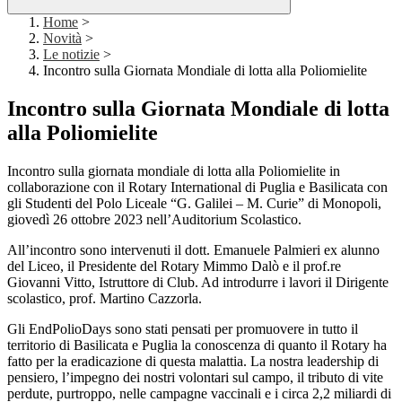
Home
>
Novità
>
Le notizie
>
Incontro sulla Giornata Mondiale di lotta alla Poliomielite
Incontro sulla Giornata Mondiale di lotta
alla Poliomielite
Incontro sulla giornata mondiale di lotta alla Poliomielite in
collaborazione con il Rotary International di Puglia e Basilicata con
gli Studenti del Polo Liceale “G. Galilei – M. Curie” di Monopoli,
giovedì 26 ottobre 2023 nell’Auditorium Scolastico.
All’incontro sono intervenuti il dott. Emanuele Palmieri ex alunno
del Liceo, il Presidente del Rotary Mimmo Dalò e il prof.re
Giovanni Vitto, Istruttore di Club. Ad introdurre i lavori il Dirigente
scolastico, prof. Martino Cazzorla.
Gli EndPolioDays sono stati pensati per promuovere in tutto il
territorio di Basilicata e Puglia la conoscenza di quanto il Rotary ha
fatto per la eradicazione di questa malattia. La nostra leadership di
pensiero, l’impegno dei nostri volontari sul campo, il tributo di vite
perdute, purtroppo, nelle campagne vaccinali e i circa 2,2 miliardi di