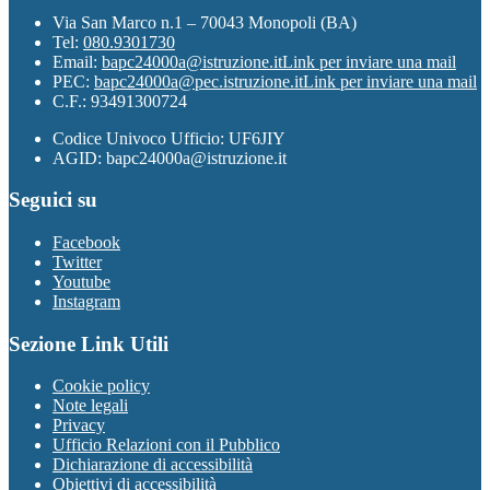
Via San Marco n.1 – 70043 Monopoli (BA)
Tel:
080.9301730
Email:
bapc24000a@istruzione.it
Link per inviare una mail
PEC:
bapc24000a@pec.istruzione.it
Link per inviare una mail
C.F.: 93491300724
Codice Univoco Ufficio: UF6JIY
AGID: bapc24000a@istruzione.it
Seguici su
Facebook
Twitter
Youtube
Instagram
Sezione Link Utili
Cookie policy
Note legali
Privacy
Ufficio Relazioni con il Pubblico
Dichiarazione di accessibilità
Obiettivi di accessibilità