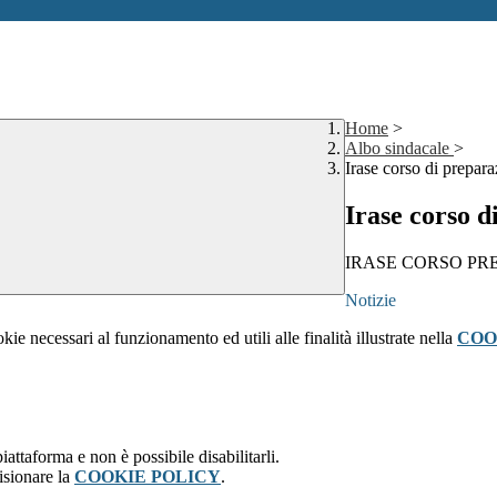
Home
>
Albo sindacale
>
Irase corso di prepar
Irase corso d
IRASE CORSO PR
Notizie
kie necessari al funzionamento ed utili alle finalità illustrate nella
COO
attaforma e non è possibile disabilitarli.
isionare la
COOKIE POLICY
.