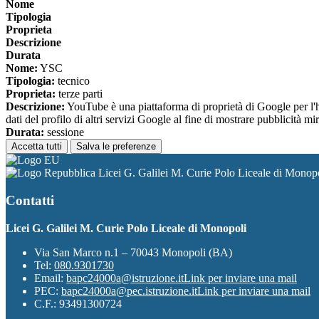
Nome
Tipologia
Proprieta
Descrizione
Durata
Nome:
YSC
Tipologia:
tecnico
Proprieta:
terze parti
Descrizione:
YouTube è una piattaforma di proprietà di Google per l'ho
dati del profilo di altri servizi Google al fine di mostrare pubblicità mi
Durata:
sessione
Accetta tutti
Salva le preferenze
Licei G. Galilei M. Curie Polo Liceale di Monop
Contatti
Licei G. Galilei M. Curie Polo Liceale di Monopoli
Via San Marco n.1 – 70043 Monopoli (BA)
Tel:
080.9301730
Email:
bapc24000a@istruzione.it
Link per inviare una mail
PEC:
bapc24000a@pec.istruzione.it
Link per inviare una mail
C.F.: 93491300724