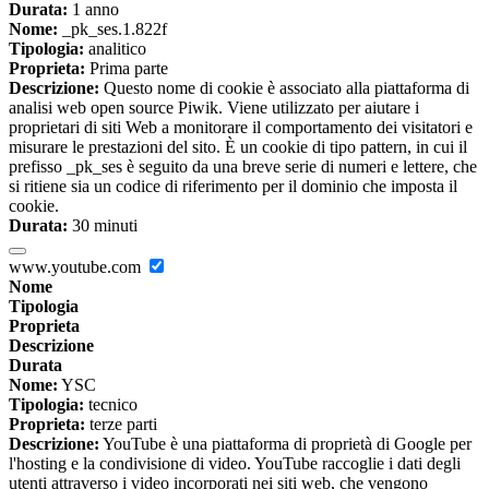
Durata:
1 anno
Nome:
_pk_ses.1.822f
Tipologia:
analitico
Proprieta:
Prima parte
Descrizione:
Questo nome di cookie è associato alla piattaforma di
analisi web open source Piwik. Viene utilizzato per aiutare i
proprietari di siti Web a monitorare il comportamento dei visitatori e
misurare le prestazioni del sito. È un cookie di tipo pattern, in cui il
prefisso _pk_ses è seguito da una breve serie di numeri e lettere, che
si ritiene sia un codice di riferimento per il dominio che imposta il
cookie.
Durata:
30 minuti
www.youtube.com
Nome
Tipologia
Proprieta
Descrizione
Durata
Nome:
YSC
Tipologia:
tecnico
Proprieta:
terze parti
Descrizione:
YouTube è una piattaforma di proprietà di Google per
l'hosting e la condivisione di video. YouTube raccoglie i dati degli
utenti attraverso i video incorporati nei siti web, che vengono