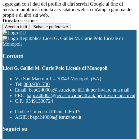
aggregati con i dati del profilo di altri servizi Google al fine di
mostrare pubblicità mirata ai visitatori web su un'ampia gamma dei
propri e di altri siti web.
Durata:
sessione
Accetta tutti
Salva le preferenze
Licei G. Galilei M. Curie Polo Liceale di
Monopoli
Contatti
Licei G. Galilei M. Curie Polo Liceale di Monopoli
Via San Marco n.1 – 70043 Monopoli (BA)
Tel:
080.9301730
Email:
bapc24000a@istruzione.it
Link per inviare una mail
PEC:
bapc24000a@pec.istruzione.it
Link per inviare una mail
C.F.: 93491300724
Codice Univoco Ufficio: UF6JIY
AGID: bapc24000a@istruzione.it
Seguici su