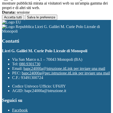
mostrare pubblicità mirata ai visitatori web su un'ampia gamma dei
propri e di altri siti web.
Durata:
sessione
Accetta tutti
Salva le preferenze
Licei G. Galilei M. Curie Polo Liceale di
Monopoli
Contatti
Licei G. Galilei M. Curie Polo Liceale di Monopoli
Via San Marco n.1 – 70043 Monopoli (BA)
Tel:
080.9301730
Email:
bapc24000a@istruzione.it
Link per inviare una mail
PEC:
bapc24000a@pec.istruzione.it
Link per inviare una mail
C.F.: 93491300724
Codice Univoco Ufficio: UF6JIY
AGID: bapc24000a@istruzione.it
Seguici su
Facebook