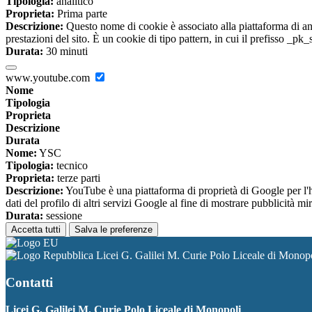
Tipologia:
analitico
Proprieta:
Prima parte
Descrizione:
Questo nome di cookie è associato alla piattaforma di ana
prestazioni del sito. È un cookie di tipo pattern, in cui il prefisso _pk
Durata:
30 minuti
www.youtube.com
Nome
Tipologia
Proprieta
Descrizione
Durata
Nome:
YSC
Tipologia:
tecnico
Proprieta:
terze parti
Descrizione:
YouTube è una piattaforma di proprietà di Google per l'ho
dati del profilo di altri servizi Google al fine di mostrare pubblicità mi
Durata:
sessione
Accetta tutti
Salva le preferenze
Licei G. Galilei M. Curie Polo Liceale di Monop
Contatti
Licei G. Galilei M. Curie Polo Liceale di Monopoli