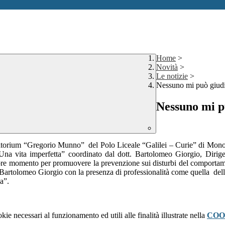
Home
>
Novità
>
Le notizie
>
Nessuno mi può giud
Nessuno mi p
ditorium “Gregorio Munno” del Polo Liceale “Galilei – Curie” di Monopo
re. Una vita imperfetta” coordinato dal dott. Bartolomeo Giorgio, D
iore momento per promuovere la prevenzione sui disturbi del comportamen
Bartolomeo Giorgio con la presenza di professionalità come quella della 
a”.
kie necessari al funzionamento ed utili alle finalità illustrate nella
COO