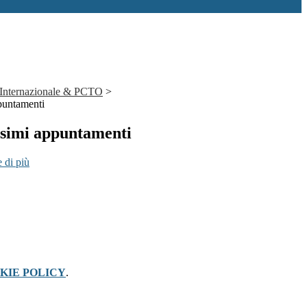
 Internazionale & PCTO
>
puntamenti
simi appuntamenti
 di più
KIE POLICY
.