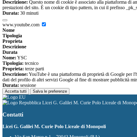
Descrizione:
Questo nome di cookie è associato alla piattaforma di ana
prestazioni del sito. È un cookie di tipo pattern, in cui il prefisso _pk
Durata:
30 minuti
www.youtube.com
Nome
Tipologia
Proprieta
Descrizione
Durata
Nome:
YSC
Tipologia:
tecnico
Proprieta:
terze parti
Descrizione:
YouTube è una piattaforma di proprietà di Google per l'ho
dati del profilo di altri servizi Google al fine di mostrare pubblicità mi
Durata:
sessione
Accetta tutti
Salva le preferenze
Licei G. Galilei M. Curie Polo Liceale di Monop
Contatti
Licei G. Galilei M. Curie Polo Liceale di Monopoli
Via San Marco n.1 – 70043 Monopoli (BA)