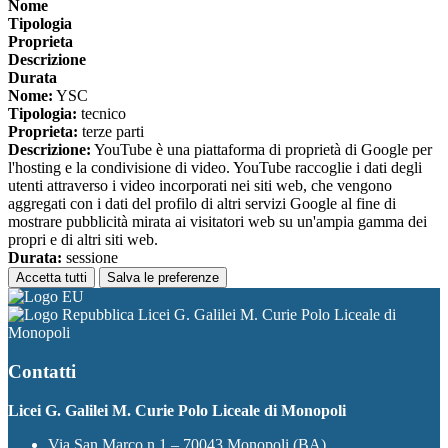
Nome
Tipologia
Proprieta
Descrizione
Durata
Nome:
YSC
Tipologia:
tecnico
Proprieta:
terze parti
Descrizione:
YouTube è una piattaforma di proprietà di Google per
l'hosting e la condivisione di video. YouTube raccoglie i dati degli
utenti attraverso i video incorporati nei siti web, che vengono
aggregati con i dati del profilo di altri servizi Google al fine di
mostrare pubblicità mirata ai visitatori web su un'ampia gamma dei
propri e di altri siti web.
Durata:
sessione
Accetta tutti
Salva le preferenze
Licei G. Galilei M. Curie Polo Liceale di
Monopoli
Contatti
Licei G. Galilei M. Curie Polo Liceale di Monopoli
Via San Marco n.1 – 70043 Monopoli (BA)