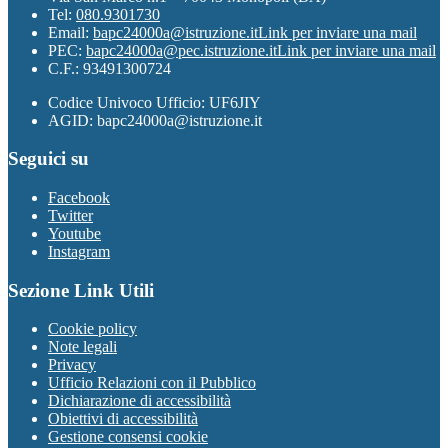
Tel:
080.9301730
Email:
bapc24000a@istruzione.it
Link per inviare una mail
PEC:
bapc24000a@pec.istruzione.it
Link per inviare una mail
C.F.: 93491300724
Codice Univoco Ufficio: UF6JIY
AGID: bapc24000a@istruzione.it
Seguici su
Facebook
Twitter
Youtube
Instagram
Sezione Link Utili
Cookie policy
Note legali
Privacy
Ufficio Relazioni con il Pubblico
Dichiarazione di accessibilità
Obiettivi di accessibilità
Gestione consensi cookie