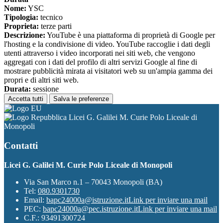
Nome:
YSC
Tipologia:
tecnico
Proprieta:
terze parti
Descrizione:
YouTube è una piattaforma di proprietà di Google per
l'hosting e la condivisione di video. YouTube raccoglie i dati degli
utenti attraverso i video incorporati nei siti web, che vengono
aggregati con i dati del profilo di altri servizi Google al fine di
mostrare pubblicità mirata ai visitatori web su un'ampia gamma dei
propri e di altri siti web.
Durata:
sessione
Accetta tutti
Salva le preferenze
Licei G. Galilei M. Curie Polo Liceale di
Monopoli
Contatti
Licei G. Galilei M. Curie Polo Liceale di Monopoli
Via San Marco n.1 – 70043 Monopoli (BA)
Tel:
080.9301730
Email:
bapc24000a@istruzione.it
Link per inviare una mail
PEC:
bapc24000a@pec.istruzione.it
Link per inviare una mail
C.F.: 93491300724