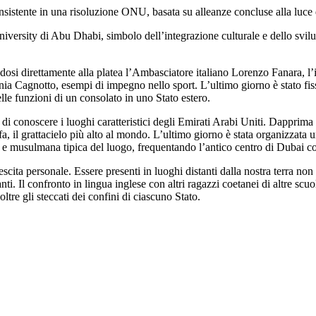
istente in una risoluzione ONU, basata su alleanze concluse alla luce del
versity di Abu Dhabi, simbolo dell’integrazione culturale e dello svilup
osi direttamente alla platea l’Ambasciatore italiano Lorenzo Fanara, l’i
nia Cagnotto, esempi di impegno nello sport. L’ultimo giorno è stato fis
lle funzioni di un consolato in uno Stato estero.
 di conoscere i luoghi caratteristici degli Emirati Arabi Uniti. Dappr
il grattacielo più alto al mondo. L’ultimo giorno è stata organizzata una
 musulmana tipica del luogo, frequentando l’antico centro di Dubai con i
rescita personale. Essere presenti in luoghi distanti dalla nostra terra n
ti. Il confronto in lingua inglese con altri ragazzi coetanei di altre scu
tre gli steccati dei confini di ciascuno Stato.