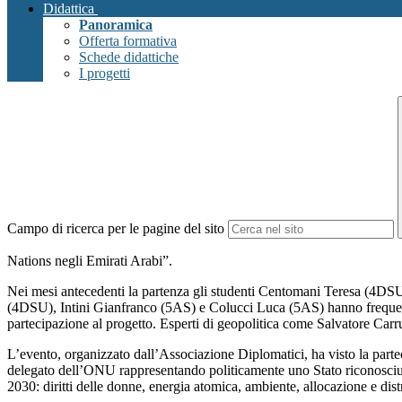
Didattica
Panoramica
Offerta formativa
Schede didattiche
I progetti
Campo di ricerca per le pagine del sito
Nations negli Emirati Arabi”.
Nei mesi antecedenti la partenza gli studenti Centomani Teresa (4
(4DSU), Intini Gianfranco (5AS) e Colucci Luca (5AS) hanno frequentato 
partecipazione al progetto. Esperti di geopolitica come Salvatore Carr
L’evento, organizzato dall’Associazione Diplomatici, ha visto la partec
delegato dell’ONU rappresentando politicamente uno Stato riconosciuto
2030: diritti delle donne, energia atomica, ambiente, allocazione e dist