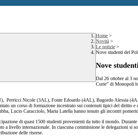
Home
>
Novità
>
Le notizie
>
Nove studenti del P
Nove student
Dal 26 ottobre al 3 n
Curie” di Monopoli h
DSU), Perricci Nicole (3AL), Fonte Edoardo (4AL), Bagordo Alessia (
un corso di formazione incentrato sui contenuti tipici del diritto e dell
ubba, Lucio Caracciolo, Maria Latella hanno tenuto gli incontri pomerid
ipazione di quasi 1500 studenti provenienti da tutto il mondo. Durante l
 a livello internazionale. In ciascuna commissione le delegazioni si so
ribuzione delle risorse.