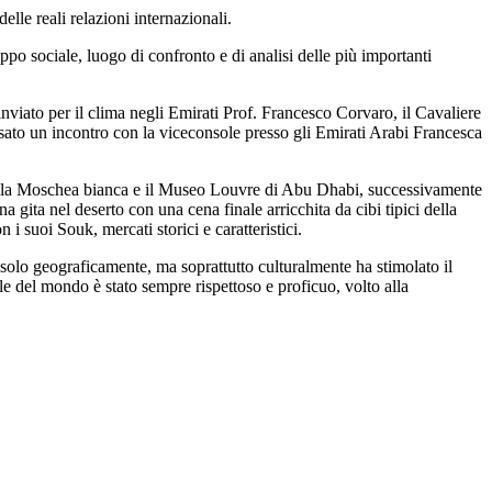
le reali relazioni internazionali.
po sociale, luogo di confronto e di analisi delle più importanti
nviato per il clima negli Emirati Prof. Francesco Corvaro, il Cavaliere
sato un incontro con la viceconsole presso gli Emirati Arabi Francesca
ima la Moschea bianca e il Museo Louvre di Abu Dhabi, successivamente
 gita nel deserto con una cena finale arricchita da cibi tipici della
 suoi Souk, mercati storici e caratteristici.
on solo geograficamente, ma soprattutto culturalmente ha stimolato il
ole del mondo è stato sempre rispettoso e proficuo, volto alla