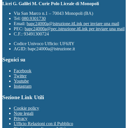
Licei G. Galilei M. Curie Polo Liceale di Monopoli
Via San Marco n.1 – 70043 Monopoli (BA)
Tel:
080.9301730
Email:
bapc24000a@istruzione.it
Link per inviare una mail
PEC:
bapc24000a@pec.istruzione.it
Link per inviare una mail
C.F.: 93491300724
Codice Univoco Ufficio: UF6JIY
AGID: bapc24000a@istruzione.it
Seguici su
Facebook
Twitter
Youtube
Instagram
Sezione Link Utili
Cookie policy
Note legali
Privacy
Ufficio Relazioni con il Pubblico