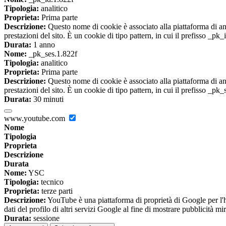
Tipologia:
analitico
Proprieta:
Prima parte
Descrizione:
Questo nome di cookie è associato alla piattaforma di ana
prestazioni del sito. È un cookie di tipo pattern, in cui il prefisso _pk
Durata:
1 anno
Nome:
_pk_ses.1.822f
Tipologia:
analitico
Proprieta:
Prima parte
Descrizione:
Questo nome di cookie è associato alla piattaforma di ana
prestazioni del sito. È un cookie di tipo pattern, in cui il prefisso _pk
Durata:
30 minuti
www.youtube.com
Nome
Tipologia
Proprieta
Descrizione
Durata
Nome:
YSC
Tipologia:
tecnico
Proprieta:
terze parti
Descrizione:
YouTube è una piattaforma di proprietà di Google per l'ho
dati del profilo di altri servizi Google al fine di mostrare pubblicità mi
Durata:
sessione