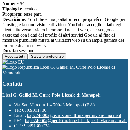
Nome:
YSC
Tipologia:
tecnico
Proprieta:
terze parti
Descrizione:
YouTube è una piattaforma di proprietà di Google per
l'hosting e la condivisione di video. YouTube raccoglie i dati degli
utenti attraverso i video incorporati nei siti web, che vengono
aggregati con i dati del profilo di altri servizi Google al fine di
mostrare pubblicità mirata ai visitatori web su un'ampia gamma dei
propri e di altri siti web.
Durata:
sessione
Accetta tutti
Salva le preferenze
Licei G. Galilei M. Curie Polo Liceale di
Monopoli
Contatti
Licei G. Galilei M. Curie Polo Liceale di Monopoli
Via San Marco n.1 – 70043 Monopoli (BA)
Tel:
080.9301730
Email:
bapc24000a@istruzione.it
Link per inviare una mail
PEC:
bapc24000a@pec.istruzione.it
Link per inviare una mail
C.F.: 93491300724