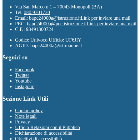
Via San Marco n.1 – 70043 Monopoli (BA)
Tel:
080.9301730
Email:
bapc24000a@istruzione.it
Link per inviare una mail
PEC:
bapc24000a@pec.istruzione.it
Link per inviare una mail
C.F.: 93491300724
Codice Univoco Ufficio: UF6JIY
AGID: bapc24000a@istruzione.it
Seguici su
Facebook
Twitter
Youtube
Instagram
Sezione Link Utili
Cookie policy
Note legali
Privacy
Ufficio Relazioni con il Pubblico
Dichiarazione di accessibilità
Obiettivi di accessibilità