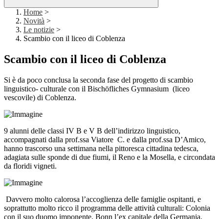
Home
>
Novità
>
Le notizie
>
Scambio con il liceo di Coblenza
Scambio con il liceo di Coblenza
Si è da poco conclusa la seconda fase del progetto di scambio
linguistico- culturale con il Bischöfliches Gymnasium (liceo
vescovile) di Coblenza.
9 alunni delle classi IV B e V B dell’indirizzo linguistico,
accompagnati dalla prof.ssa Viatore C. e dalla prof.ssa D’Amico,
hanno trascorso una settimana nella pittoresca cittadina tedesca,
adagiata sulle sponde di due fiumi, il Reno e la Mosella, e circondata
da floridi vigneti.
Davvero molto calorosa l’accoglienza delle famiglie ospitanti, e
soprattutto molto ricco il programma delle attività culturali: Colonia
con il suo duomo imponente, Bonn l’ex capitale della Germania,