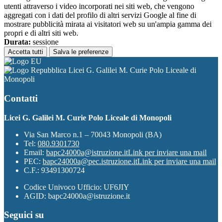
utenti attraverso i video incorporati nei siti web, che vengono
aggregati con i dati del profilo di altri servizi Google al fine di
mostrare pubblicità mirata ai visitatori web su un'ampia gamma dei
propri e di altri siti web.
Durata:
sessione
Accetta tutti
Salva le preferenze
Licei G. Galilei M. Curie Polo Liceale di
Monopoli
Contatti
Licei G. Galilei M. Curie Polo Liceale di Monopoli
Via San Marco n.1 – 70043 Monopoli (BA)
Tel:
080.9301730
Email:
bapc24000a@istruzione.it
Link per inviare una mail
PEC:
bapc24000a@pec.istruzione.it
Link per inviare una mail
C.F.: 93491300724
Codice Univoco Ufficio: UF6JIY
AGID: bapc24000a@istruzione.it
Seguici su