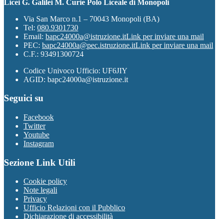
Licei G. Galilei M. Curie Polo Liceale di Monopoli
Via San Marco n.1 – 70043 Monopoli (BA)
Tel:
080.9301730
Email:
bapc24000a@istruzione.it
Link per inviare una mail
PEC:
bapc24000a@pec.istruzione.it
Link per inviare una mail
C.F.: 93491300724
Codice Univoco Ufficio: UF6JIY
AGID: bapc24000a@istruzione.it
Seguici su
Facebook
Twitter
Youtube
Instagram
Sezione Link Utili
Cookie policy
Note legali
Privacy
Ufficio Relazioni con il Pubblico
Dichiarazione di accessibilità