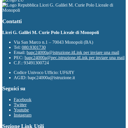
Licei G. Galilei M. Curie Polo Liceale di
Monopoli
Contatti
Licei G. Galilei M. Curie Polo Liceale di Monopoli
Via San Marco n.1 – 70043 Monopoli (BA)
Tel:
080.9301730
Email:
bapc24000a@istruzione.it
Link per inviare una mail
PEC:
bapc24000a@pec.istruzione.it
Link per inviare una mail
C.F.: 93491300724
Codice Univoco Ufficio: UF6JIY
AGID: bapc24000a@istruzione.it
Seguici su
Facebook
Twitter
Youtube
Instagram
Sezione Link Utili