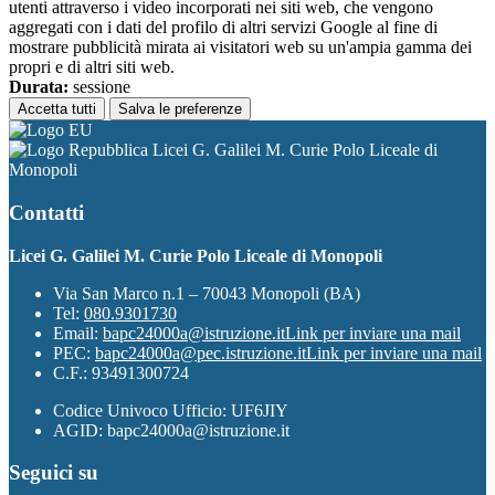
utenti attraverso i video incorporati nei siti web, che vengono
aggregati con i dati del profilo di altri servizi Google al fine di
mostrare pubblicità mirata ai visitatori web su un'ampia gamma dei
propri e di altri siti web.
Durata:
sessione
Accetta tutti
Salva le preferenze
Licei G. Galilei M. Curie Polo Liceale di
Monopoli
Contatti
Licei G. Galilei M. Curie Polo Liceale di Monopoli
Via San Marco n.1 – 70043 Monopoli (BA)
Tel:
080.9301730
Email:
bapc24000a@istruzione.it
Link per inviare una mail
PEC:
bapc24000a@pec.istruzione.it
Link per inviare una mail
C.F.: 93491300724
Codice Univoco Ufficio: UF6JIY
AGID: bapc24000a@istruzione.it
Seguici su