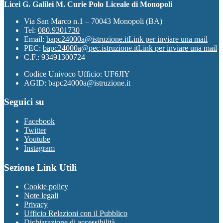
Licei G. Galilei M. Curie Polo Liceale di Monopoli
Via San Marco n.1 – 70043 Monopoli (BA)
Tel:
080.9301730
Email:
bapc24000a@istruzione.it
Link per inviare una mail
PEC:
bapc24000a@pec.istruzione.it
Link per inviare una mail
C.F.: 93491300724
Codice Univoco Ufficio: UF6JIY
AGID: bapc24000a@istruzione.it
Seguici su
Facebook
Twitter
Youtube
Instagram
Sezione Link Utili
Cookie policy
Note legali
Privacy
Ufficio Relazioni con il Pubblico
Dichiarazione di accessibilità