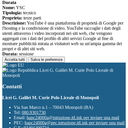
Durata
Nome:
YSC
Tipologia:
tecnico
Proprieta:
terze parti
Descrizione:
YouTube è una piattaforma di proprietà di Google per
l'hosting e la condivisione di video. YouTube raccoglie i dati degli
utenti attraverso i video incorporati nei siti web, che vengono
aggregati con i dati del profilo di altri servizi Google al fine di
mostrare pubblicità mirata ai visitatori web su un'ampia gamma dei
propri e di altri siti web.
Durata:
sessione
Accetta tutti
Salva le preferenze
Licei G. Galilei M. Curie Polo Liceale di
Monopoli
Contatti
Licei G. Galilei M. Curie Polo Liceale di Monopoli
Via San Marco n.1 – 70043 Monopoli (BA)
Tel:
080.9301730
Email:
bapc24000a@istruzione.it
Link per inviare una mail
PEC:
bapc24000a@pec.istruzione.it
Link per inviare una mail
C.F.: 93491300724