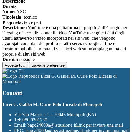
Descrizione
Durata
Nome:
YSC
Tipologia:
tecnico
Proprieta:
terze parti
Descrizione:
YouTube è una piattaforma di proprietà di Google per
l'hosting e la condivisione di video. YouTube raccoglie i dati degli
utenti attraverso i video incorporati nei siti web, che vengono
aggregati con i dati del profilo di altri servizi Google al fine di
mostrare pubblicità mirata ai visitatori web su un'ampia gamma dei
propri e di altri siti web.
Durata:
sessione
Accetta tutti
Salva le preferenze
Licei G. Galilei M. Curie Polo Liceale di
Monopoli
Contatti
Licei G. Galilei M. Curie Polo Liceale di Monopoli
Via San Marco n.1 – 70043 Monopoli (BA)
Tel:
080.9301730
Email:
bapc24000a@istruzione.it
Link per inviare una mail
PEC:
bapc24000a@pec.istruzione.it
Link per inviare una mail