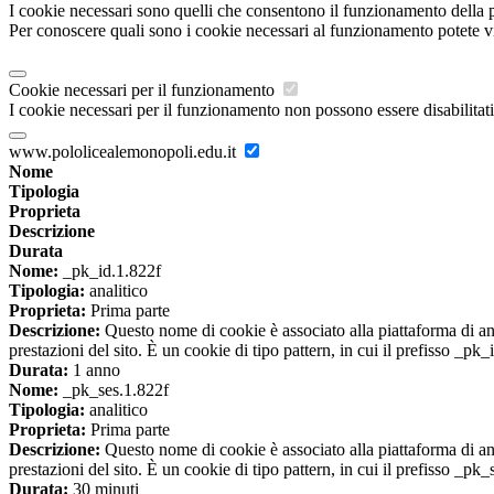
I cookie necessari sono quelli che consentono il funzionamento della pi
Per conoscere quali sono i cookie necessari al funzionamento potete v
Cookie necessari per il funzionamento
I cookie necessari per il funzionamento non possono essere disabilitati.
www.pololicealemonopoli.edu.it
Nome
Tipologia
Proprieta
Descrizione
Durata
Nome:
_pk_id.1.822f
Tipologia:
analitico
Proprieta:
Prima parte
Descrizione:
Questo nome di cookie è associato alla piattaforma di ana
prestazioni del sito. È un cookie di tipo pattern, in cui il prefisso _pk
Durata:
1 anno
Nome:
_pk_ses.1.822f
Tipologia:
analitico
Proprieta:
Prima parte
Descrizione:
Questo nome di cookie è associato alla piattaforma di ana
prestazioni del sito. È un cookie di tipo pattern, in cui il prefisso _pk
Durata:
30 minuti