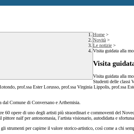
Home
>
Novità
>
Le notizie
>
Visita guidata alla m
Visita guidat
Visita guidata alla m
Studenti delle class
Rotondo, prof.ssa Ester Lorusso, prof.ssa Virginia Lippolis, prof.ssa E
uta dal Comune di Conversano e Arthemisia.
tre 60 opere di uno degli artisti più straordinari e commoventi del Nove
pittore naïf per antonomasia, l’artista visionario, autodidatta e sfortun
 gli strumenti per capirne il valore storico-artistico, così come a chi se