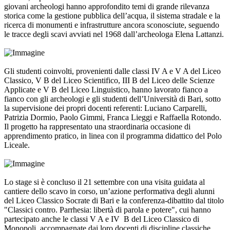
giovani archeologi hanno approfondito temi di grande rilevanza
storica come la gestione pubblica dell’acqua, il sistema stradale e la
ricerca di monumenti e infrastrutture ancora sconosciute, seguendo
le tracce degli scavi avviati nel 1968 dall’archeologa Elena Lattanzi.
Gli studenti coinvolti, provenienti dalle classi IV A e V A del Liceo
Classico, V B del Liceo Scientifico, III B del Liceo delle Scienze
Applicate e V B del Liceo Linguistico, hanno lavorato fianco a
fianco con gli archeologi e gli studenti dell’Università di Bari, sotto
la supervisione dei propri docenti referenti: Luciano Carparelli,
Patrizia Dormio, Paolo Gimmi, Franca Lieggi e Raffaella Rotondo.
Il progetto ha rappresentato una straordinaria occasione di
apprendimento pratico, in linea con il programma didattico del Polo
Liceale.
Lo stage si è concluso il 21 settembre con una visita guidata al
cantiere dello scavo in corso, un’azione performativa degli alunni
del Liceo Classico Socrate di Bari e la conferenza-dibattito dal titolo
"Classici contro. Parrhesia: libertà di parola e potere", cui hanno
partecipato anche le classi V A e IV B del Liceo Classico di
Monopoli, accompagnate dai loro docenti di discipline classiche,