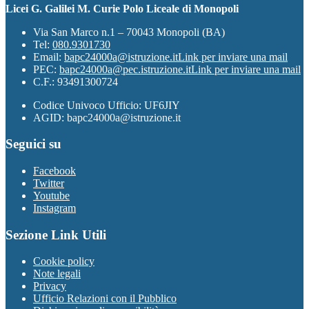
Licei G. Galilei M. Curie Polo Liceale di Monopoli
Via San Marco n.1 – 70043 Monopoli (BA)
Tel:
080.9301730
Email:
bapc24000a@istruzione.it
Link per inviare una mail
PEC:
bapc24000a@pec.istruzione.it
Link per inviare una mail
C.F.: 93491300724
Codice Univoco Ufficio: UF6JIY
AGID: bapc24000a@istruzione.it
Seguici su
Facebook
Twitter
Youtube
Instagram
Sezione Link Utili
Cookie policy
Note legali
Privacy
Ufficio Relazioni con il Pubblico