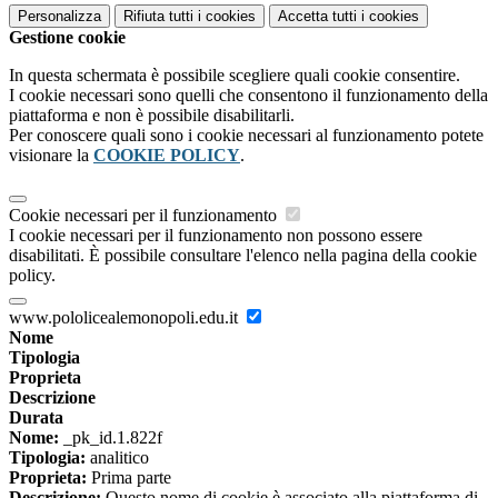
Personalizza
Rifiuta tutti
i cookies
Accetta tutti
i cookies
Gestione cookie
In questa schermata è possibile scegliere quali cookie consentire.
I cookie necessari sono quelli che consentono il funzionamento della
piattaforma e non è possibile disabilitarli.
Per conoscere quali sono i cookie necessari al funzionamento potete
visionare la
COOKIE POLICY
.
Cookie necessari per il funzionamento
I cookie necessari per il funzionamento non possono essere
disabilitati. È possibile consultare l'elenco nella pagina della cookie
policy.
www.pololicealemonopoli.edu.it
Nome
Tipologia
Proprieta
Descrizione
Durata
Nome:
_pk_id.1.822f
Tipologia:
analitico
Proprieta:
Prima parte
Descrizione:
Questo nome di cookie è associato alla piattaforma di