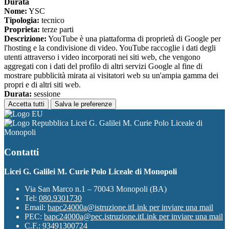
Durata
Nome:
YSC
Tipologia:
tecnico
Proprieta:
terze parti
Descrizione:
YouTube è una piattaforma di proprietà di Google per
l'hosting e la condivisione di video. YouTube raccoglie i dati degli
utenti attraverso i video incorporati nei siti web, che vengono
aggregati con i dati del profilo di altri servizi Google al fine di
mostrare pubblicità mirata ai visitatori web su un'ampia gamma dei
propri e di altri siti web.
Durata:
sessione
Accetta tutti
Salva le preferenze
Licei G. Galilei M. Curie Polo Liceale di
Monopoli
Contatti
Licei G. Galilei M. Curie Polo Liceale di Monopoli
Via San Marco n.1 – 70043 Monopoli (BA)
Tel:
080.9301730
Email:
bapc24000a@istruzione.it
Link per inviare una mail
PEC:
bapc24000a@pec.istruzione.it
Link per inviare una mail
C.F.: 93491300724