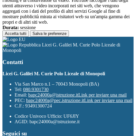
l'hosting e la condivisione di video. YouTube raccoglie i dati degli
utenti attraverso i video incorporati nei siti web, che vengono
aggregati con i dati del profilo di altri servizi Google al fine di
mostrare pubblicità mirata ai visitatori web su un'ampia gamma dei
propri e di altri siti web.
Durata:
sessione
Accetta tutti
Salva le preferenze
Licei G. Galilei M. Curie Polo Liceale di
Monopoli
Contatti
Licei G. Galilei M. Curie Polo Liceale di Monopoli
Via San Marco n.1 – 70043 Monopoli (BA)
Tel:
080.9301730
Email:
bapc24000a@istruzione.it
Link per inviare una mail
PEC:
bapc24000a@pec.istruzione.it
Link per inviare una mail
C.F.: 93491300724
Codice Univoco Ufficio: UF6JIY
AGID: bapc24000a@istruzione.it
Seguici su