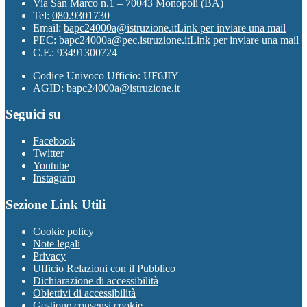
Via San Marco n.1 – 70043 Monopoli (BA)
Tel:
080.9301730
Email:
bapc24000a@istruzione.it
Link per inviare una mail
PEC:
bapc24000a@pec.istruzione.it
Link per inviare una mail
C.F.: 93491300724
Codice Univoco Ufficio: UF6JIY
AGID: bapc24000a@istruzione.it
Seguici su
Facebook
Twitter
Youtube
Instagram
Sezione Link Utili
Cookie policy
Note legali
Privacy
Ufficio Relazioni con il Pubblico
Dichiarazione di accessibilità
Obiettivi di accessibilità
Gestione consensi cookie