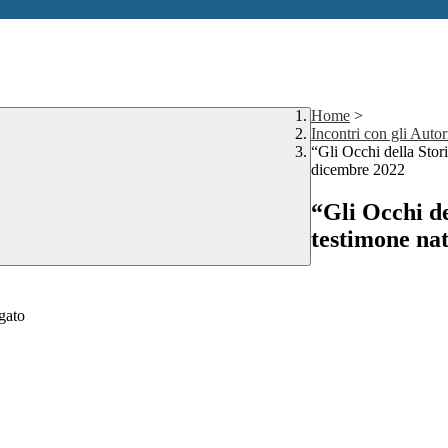
Home
>
Incontri con gli Autor
“Gli Occhi della Stor
dicembre 2022
“Gli Occhi de
testimone nat
gato