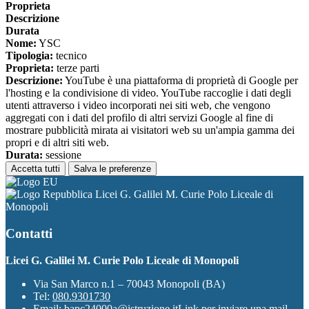
Proprieta
Descrizione
Durata
Nome:
YSC
Tipologia:
tecnico
Proprieta:
terze parti
Descrizione:
YouTube è una piattaforma di proprietà di Google per
l'hosting e la condivisione di video. YouTube raccoglie i dati degli
utenti attraverso i video incorporati nei siti web, che vengono
aggregati con i dati del profilo di altri servizi Google al fine di
mostrare pubblicità mirata ai visitatori web su un'ampia gamma dei
propri e di altri siti web.
Durata:
sessione
Accetta tutti
Salva le preferenze
Licei G. Galilei M. Curie Polo Liceale di
Monopoli
Contatti
Licei G. Galilei M. Curie Polo Liceale di Monopoli
Via San Marco n.1 – 70043 Monopoli (BA)
Tel:
080.9301730
Email:
bapc24000a@istruzione.it
Link per inviare una mail